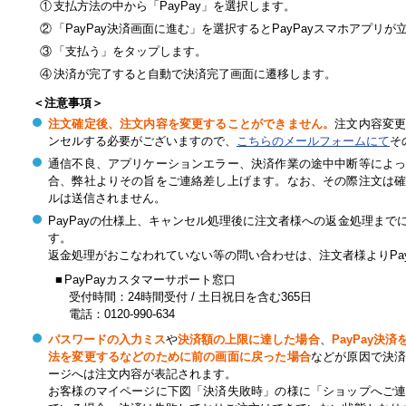
①
支払方法の中から「PayPay」を選択します。
②
「PayPay決済画面に進む」を選択するとPayPayスマホアプリ
③
「支払う」をタップします。
④
決済が完了すると自動で決済完了画面に遷移します。
＜注意事項＞
注文確定後、注文内容を変更することができません。
注文内容変
ンセルする必要がございますので、
こちらのメールフォームにて
そ
通信不良、アプリケーションエラー、決済作業の途中中断等によ
合、弊社よりその旨をご連絡差し上げます。なお、その際注文は
ルは送信されません。
PayPayの仕様上、キャンセル処理後に注文者様への返金処理ま
す。
返金処理がおこなわれていない等の問い合わせは、注文者様よりPa
■
PayPayカスタマーサポート窓口
受付時間：24時間受付 / 土日祝日を含む365日
電話：
0120-990-634
パスワードの入力ミス
や
決済額の上限に達した場合
、
PayPay決
法を変更するなどのために前の画面に戻った場合
などが原因で決
ージへは注文内容が表記されます。
お客様のマイページに下図「決済失敗時」の様に「ショップへご