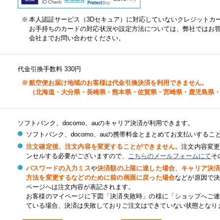
※
本人認証サービス（3Dセキュア）に対応していないクレジットカ
お手持ちのカードの対応状況や設定方法については、弊社ではお
会社までお問い合わせください。
代金引換手数料 330円
※
航空便お届け地域のお客様は代金引換決済を利用できません。
（北海道・大分県・長崎県・熊本県・佐賀県・宮崎県・鹿児島県
ソフトバンク、docomo、auのキャリア決済が利用できます。
ソフトバンク、docomo、auの携帯料金とまとめてお支払いするこ
注文確定後、注文内容を変更することができません。
注文内容変
ンセルする必要がございますので、
こちらのメールフォームにて
そ
パスワードの入力ミス
や
決済額の上限に達した場合
、
キャリア決
方法を変更するなどのために前の画面に戻った場合
などが原因で
ページへは注文内容が表記されます。
お客様のマイページに下図「決済失敗時」の様に「ショップへご
ている場合、決済は失敗しておりご注文はできていない状態となり