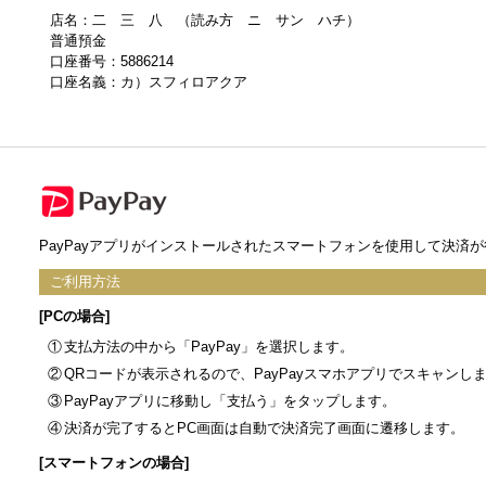
店名：二 三 八 （読み方 ニ サン ハチ）
普通預金
口座番号：5886214
口座名義：カ）スフィロアクア
PayPayアプリがインストールされたスマートフォンを使用して決済
ご利用方法
[PCの場合]
①
支払方法の中から「PayPay」を選択します。
②
QRコードが表示されるので、PayPayスマホアプリでスキャンし
③
PayPayアプリに移動し「支払う」をタップします。
④
決済が完了するとPC画面は自動で決済完了画面に遷移します。
[スマートフォンの場合]