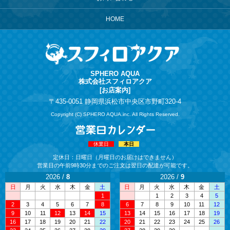
HOME
SPHERO AQUA
株式会社スフィロアクア
[お店案内]
〒435-0051 静岡県浜松市中央区市野町320-4
Copyright (C) SPHERO AQUA.inc. All Rights Reserved.
休業日
本日
定休日：日曜日
（月曜日のお届けはできません）
営業日の午前9時30分までの
ご注文は翌日の配達が可能です。
2026 /
8
2026 /
9
日
月
火
水
木
金
土
日
月
火
水
木
金
土
1
1
2
3
4
5
2
3
4
5
6
7
8
6
7
8
9
10
11
12
9
10
11
12
13
14
15
13
14
15
16
17
18
19
16
17
18
19
20
21
22
20
21
22
23
24
25
26